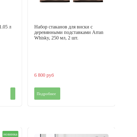
.05 л
Набор стаканов для виски с
Набо
деревянными подставками Arran
шам
Whisky, 250 мл, 2 шт.
Реко
мойка
ткань
6 800 руб
24 9
Подробнее
Под
новинка