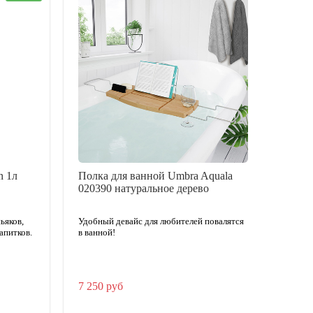
n 1л
Полка для ванной Umbra Aquala
Дека
020390 натуральное дерево
кор
ьяков,
Удобный девайс для любителей повалятся
апитков.
в ванной!
7 250 руб
19 9