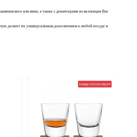
ампанского или вина, а также с декантерами из коллекции Bar
екло делают их универсальным дополнением к любой посуде и
товар отсутствует