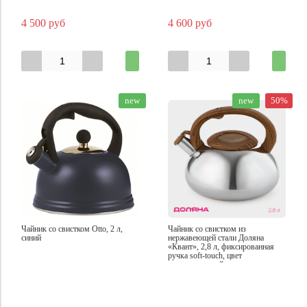
4 500 руб
4 600 руб
new
new
50%
Чайник со свистком Otto, 2 л,
Чайник со свистком из
синий
нержавеющей стали Доляна
«Квант», 2,8 л, фиксированная
ручка soft-touch, цвет
хромированный