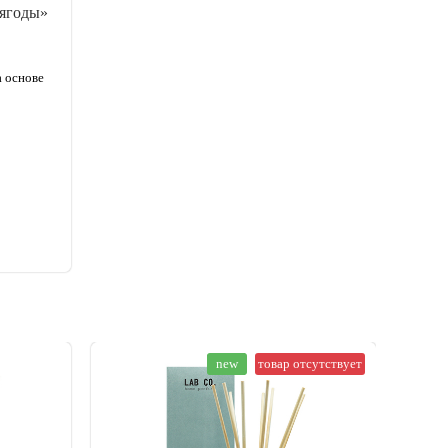
 ягоды»
а основе
new
товар отсутствует