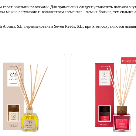
 тростниковыми палочками. Для применения следует установить палочки внут
аха можно регулировать количеством элементов – чем их больше, тем сильнее а
Aromas, S.L. переименована в Seven Reeds, S.L., при этом сохраняются назван
товар о