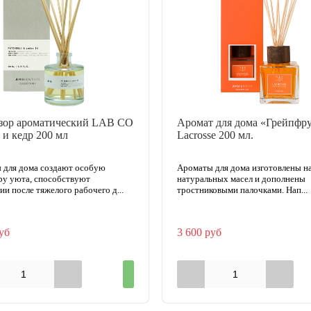
зор ароматический LAB CO
Аромат для дома «Грейпфр
 и кедр 200 мл
Lacrosse 200 мл.
 для дома создают особую
Ароматы для дома изготовлены н
ру уюта, способствуют
натуральных масел и дополнены
ии после тяжелого рабочего д...
тростниковыми палочками. Нап...
уб
3 600 руб