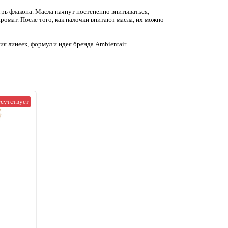
рь флакона. Масла начнут постепенно впитываться,
ромат. После того, как палочки впитают масла, их можно
ия линеек, формул и идея бренда Ambientair.
тсутствует