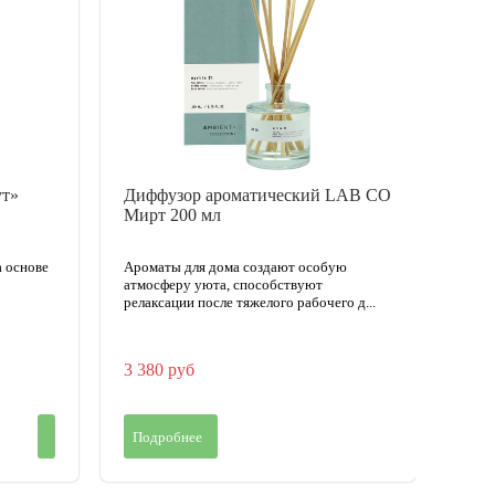
ут»
Диффузор ароматический LAB CO
Диф
Мирт 200 мл
Розо
а основе
Ароматы для дома создают особую
Аром
атмосферу уюта, способствуют
атмо
релаксации после тяжелого рабочего д...
релак
3 380 руб
3 04
Подробнее
Под