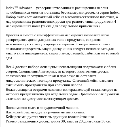
Index™ Advance – усовершенствованная и расширенная версия
полюбившихся многим и ставших бестселлерами досок из серии Index.
Набор включает компактный кейс из высококачественного пластика, 4
маркированных разноцветных доски для разного типа продуктов и 4
маркированных ножа (также для раздельного применения).
Простая и вместе с тем эффективная маркировка позволяет легко
распределять доски для разных типов продуктов, сохраняя
максимальную гигиену в процессе нарезки. Специальные ярлыки
помогают определить,какую доску и нож следует использовать для
какого типа ингредиентов: сырого мяса, овощей, рыбы или же готовой
еды.
Все 4 доски в наборе оснащены нескользящими подставками с обеих
сторон. Специальный материал, из которого изготовлены доски,
практически не затупляет ножи и при резке не оставляет
микроскопических частиц на продуктах. Стильный кейс позволяет
сэкономить пространство при хранении набора.
Ножи оснащены острыми лезвиями из нержавеющей стали, каждое из
которых предназначено для отдельных задач. Эргономичные рукоятки
отвечают по цвету соответствующим доскам.
Доски можно мыть в посудомоечной машине.
Для ножей рекомендуется ручное мытье и сушка.
Кейс рекомендуется чистить вручную влажной тканью.
Размер разделочных досок: длина 30, высота 20, диагональ 36 см.