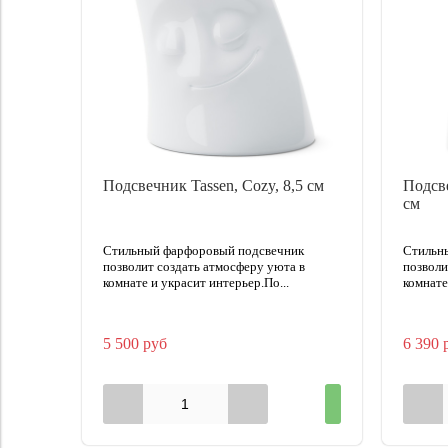
Подсвечник Tassen, Cozy, 8,5 см
Подсве
см
Стильный фарфоровый подсвечник
Стильн
позволит создать атмосферу уюта в
позволи
комнате и украсит интерьер.По...
комнате
5 500 руб
6 390 