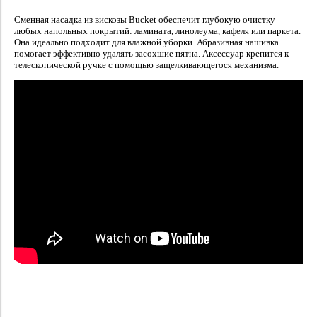
Сменная насадка из вискозы Bucket обеспечит глубокую очистку
любых напольных покрытий: ламината, линолеума, кафеля или паркета.
Она идеально подходит для влажной уборки. Абразивная нашивка
помогает эффективно удалять засохшие пятна. Аксессуар крепится к
телескопической ручке с помощью защелкивающегося механизма.