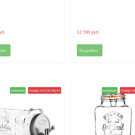
уб
12 590 руб
нее
Подробнее
новинка
товар отсутствует
новинка
товар о