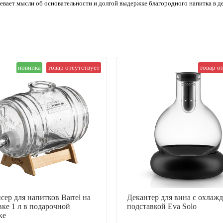
вевает мысли об основательности и долгой выдержке благородного напитка в 
новинка
товар отсутствует
товар о
сер для напитков Barrel на
Декантер для вина с охла
вке 1 л в подарочной
подставкой Eva Solo
ке