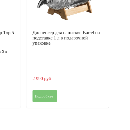
p Top 5
Диспенсер для напитков Barrel на
Дека
подставке 1 л в подарочной
про
упаковке
 5 л
2 990 руб
8 45
Подробнее
Под