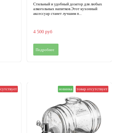
Стильный и удобный дозатор для любых
Диспе
алкогольных напитков.Этот кухонный
аксессуар станет лучшим п...
4 500 руб
2 65
Подробнее
Под
тсутствует
новинка
товар отсутствует