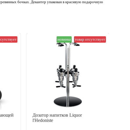
деревянных бочках. Декантер упакован в красивую подарочную
тсутствует
новинка
товар отсутствует
ждающей
Дозатор напитков Liquor
Дисп
l'Hedoniste
л в 