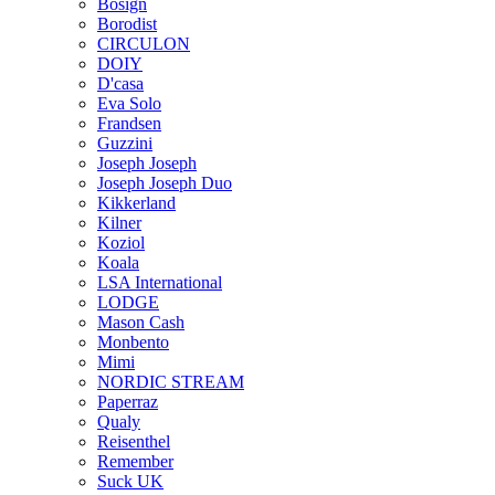
Bosign
Borodist
CIRCULON
DOIY
D'casa
Eva Solo
Frandsen
Guzzini
Joseph Joseph
Joseph Joseph Duo
Kikkerland
Kilner
Koziol
Koala
LSA International
LODGE
Mason Cash
Monbento
Mimi
NORDIC STREAM
Paperraz
Qualy
Reisenthel
Remember
Suck UK