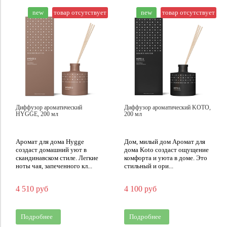
new
товар отсутствует
new
товар отсутствует
Диффузор ароматический
Диффузор ароматический KOTO,
HYGGE, 200 мл
200 мл
Аромат для дома Hygge
Дом, милый дом Аромат для
создаст домашний уют в
дома Koto создаст ощущение
скандинавском стиле. Легкие
комфорта и уюта в доме. Это
ноты чая, запеченного кл...
стильный и ори...
4 510 руб
4 100 руб
Подробнее
Подробнее