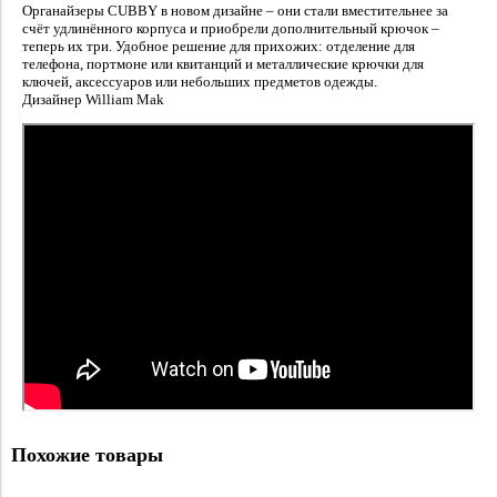
Органайзеры CUBBY в новом дизайне – они стали вместительнее за
счёт удлинённого корпуса и приобрели дополнительный крючок –
теперь их три. Удобное решение для прихожих: отделение для
телефона, портмоне или квитанций и металлические крючки для
ключей, аксессуаров или небольших предметов одежды.
Дизайнер William Mak
Похожие товары