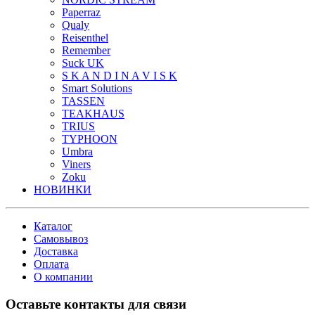
Paperraz
Qualy
Reisenthel
Remember
Suck UK
S K A N D I N A V I S K
Smart Solutions
TASSEN
TEAKHAUS
TRIUS
TYPHOON
Umbra
Viners
Zoku
НОВИНКИ
Каталог
Самовывоз
Доставка
Оплата
О компании
Оставьте контакты для связи