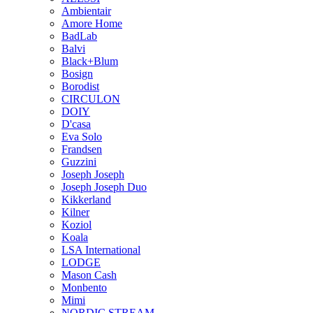
Ambientair
Amore Home
BadLab
Balvi
Black+Blum
Bosign
Borodist
CIRCULON
DOIY
D'casa
Eva Solo
Frandsen
Guzzini
Joseph Joseph
Joseph Joseph Duo
Kikkerland
Kilner
Koziol
Koala
LSA International
LODGE
Mason Cash
Monbento
Mimi
NORDIC STREAM