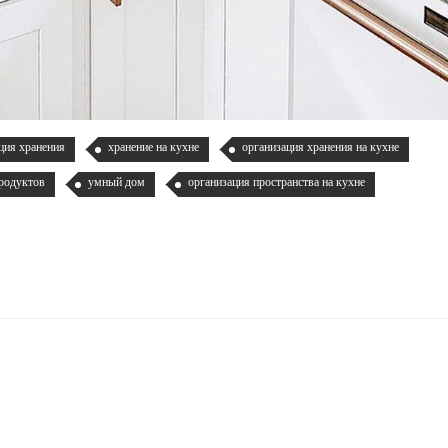
ция хранения
хранение на кухне
организация хранения на кухне
продуктов
умный дом
организация пространства на кухне