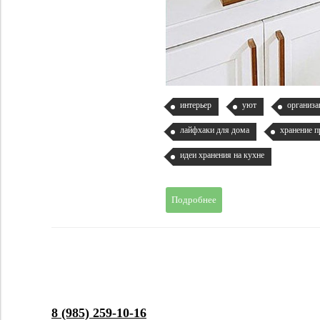
интерьер
уют
организа
лайфхаки для дома
хранение 
идеи хранения на кухне
Подробнее
8 (985) 259-10-16