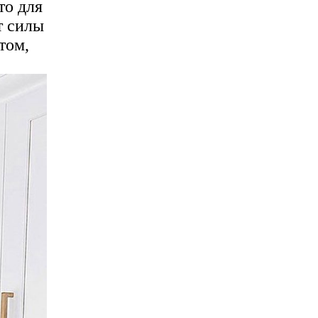
то для
т силы
том,